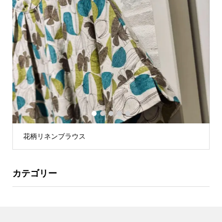
1
2
3
4
5
花柄リネンブラウス
星
カテゴリー