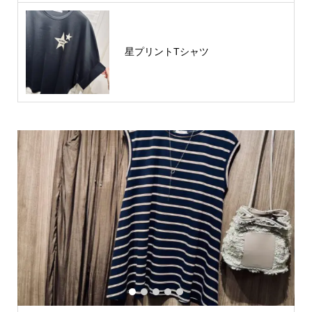
星プリントTシャツ
1
2
3
4
5