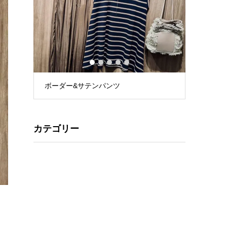
1
2
3
4
5
ボーダー&サテンパンツ
花柄リネンブ
カテゴリー