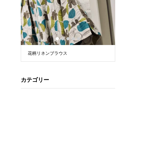
1
2
3
4
5
花柄リネンブラウス
星プリントT
カテゴリー