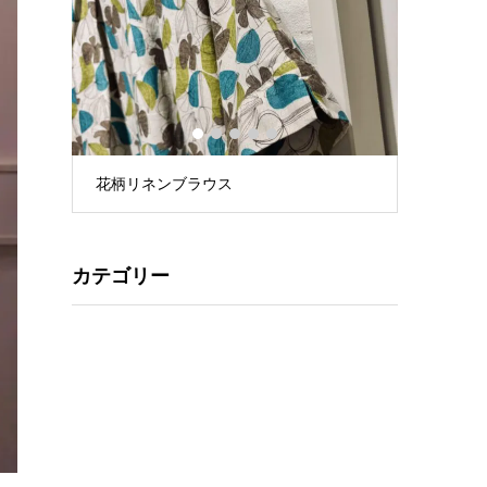
1
2
3
4
5
花柄リネンブラウス
星プリント
カテゴリー