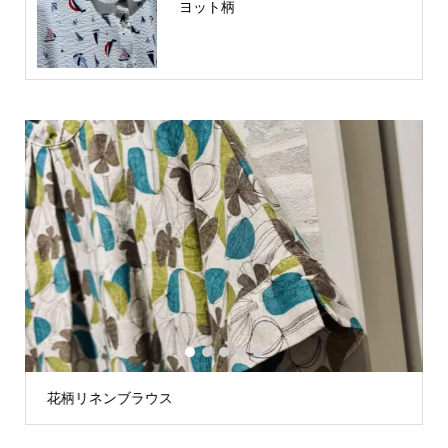
ヨット柄
1
2
3
4
5
ス
星プリントTシャツ