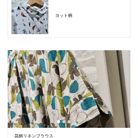
ヨット柄
1
2
3
4
5
花柄リネンブラウス