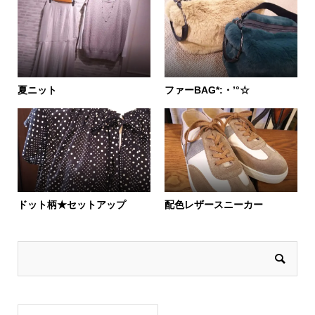
夏ニット
ファーBAG*:・’°☆
ドット柄★セットアップ
配色レザースニーカー