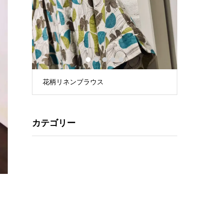
1
2
3
4
5
花柄リネンブラウス
星プリント
カテゴリー