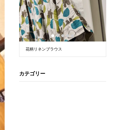
1
2
3
4
5
花柄リネンブラウス
星プリントT
カテゴリー