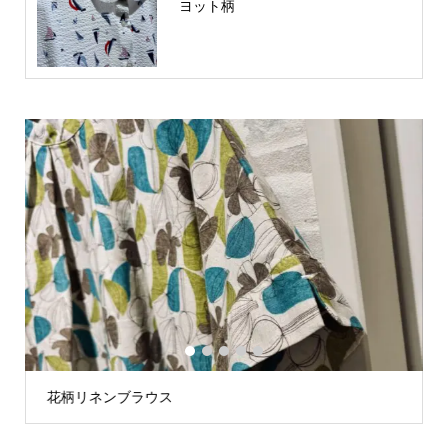
ヨット柄
1
2
3
4
5
花柄リネンブラウス