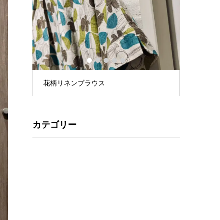
1
2
3
4
5
花柄リネンブラウス
星プリント
カテゴリー