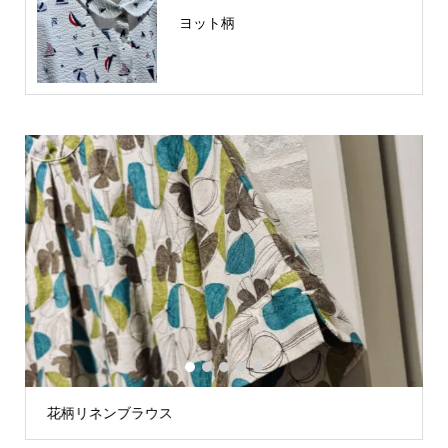
ヨット柄
1
2
3
4
5
星プリントTシャツ